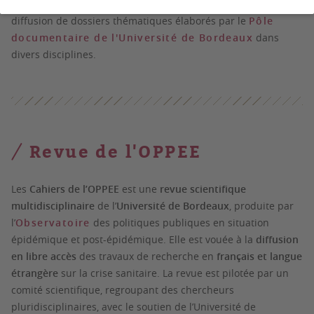
Dans le cadre d'une collaboration, l'OPPEE propose la
diffusion de dossiers thématiques élaborés par le
Pôle
documentaire de l'Université de Bordeaux
dans
divers disciplines.​​
Revue de l'OPPEE
Les
Cahiers de l’OPPEE
est une
revue scientifique
multidisciplinaire
de l’
Université de Bordeaux
, produite par
l’
Observatoire
des politiques publiques en situation
épidémique et post-épidémique. Elle est vouée à la
diffusion
en libre accès
des travaux de recherche en
français et langue
étrangère
sur la crise sanitaire. La revue est pilotée par un
comité scientifique, regroupant des chercheurs
pluridisciplinaires, avec le soutien de l’Université de