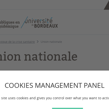
xique de la crise sanitaire
Union nationale
ion nationale
COOKIES MANAGEMENT PANEL
cience politique
 site uses cookies and gives you control over what you want to acti
els à l’union nationale
sont une
constante de la vie politiqu