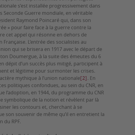
ationale s’est installée progressivement dans
ès Seconde Guerre mondiale, en véritable
Président Raymond Poincaré qui, dans son
e » pour faire face à la guerre contre la
ère cet appel qui résonne en dehors de
n Française. L’entrée des socialistes au
union qui se brisera en 1917 avec le départ de
aston Doumergue, à la suite des émeutes du 6
n dépit d’un succès plus mitigé, participent à
nt et légitime pour surmonter les crises.
actère mythique à l’union nationale
[2]
. En
ces politiques confondues, au sein du CNR, en
i que l’adoption, en 1944, du programme du CNR
ce symbolique de la notion et révèlent par là
siner les contours et, cherchant à se
e son souvenir de même qu’il en entretient la
n du RPF.