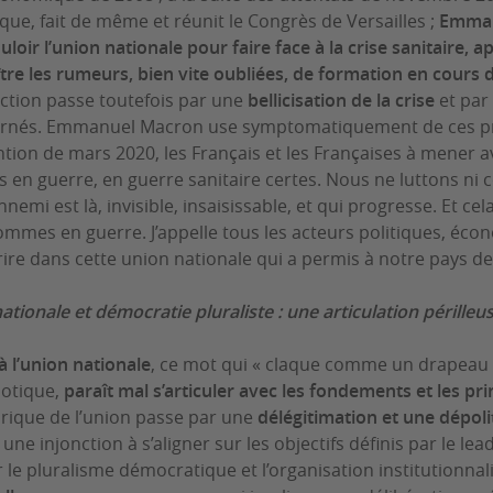
que, fait de même et réunit le Congrès de Versailles ;
Emmanu
loir l’union nationale pour faire face à la crise sanitaire, a
ître les rumeurs, bien vite oubliées, de formation en cours
ction passe toutefois par une
bellicisation de la crise
et par
rnés. Emmanuel Macron use symptomatiquement de ces pro
ntion de mars 2020, les Français et les Françaises à mener ave
en guerre, en guerre sanitaire certes. Nous ne luttons ni 
nnemi est là, invisible, insaisissable, et qui progresse. Et c
mmes en guerre. J’appelle tous les acteurs politiques, écono
crire dans cette union nationale qui a permis à notre pays de
ationale et démocratie pluraliste : une articulation périlleu
à l’union nationale
, ce mot qui « claque comme un drapeau
iotique,
paraît mal s’articuler avec les fondements et les pri
orique de l’union passe par une
délégitimation et une dépolit
e injonction à s’aligner sur les objectifs définis par le leade
r le pluralisme démocratique et l’organisation institutionnal