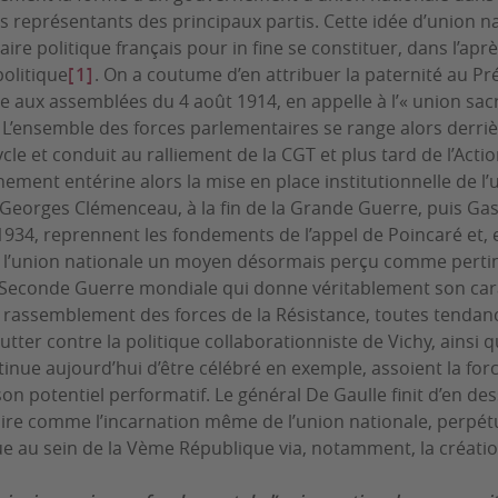
es représentants des principaux partis. Cette idée d’union n
naire politique français pour
in fine
se constituer, dans l’apr
olitique
[1]
. On a coutume d’en attribuer la paternité au 
 aux assemblées du 4 août 1914, en appelle à l’« union sacré
 L’ensemble des forces parlementaires se range alors derri
cle et conduit au ralliement de la CGT et plus tard de l’Actio
ement entérine alors la mise en place institutionnelle de l’
. Georges Clémenceau, à la fin de la Grande Guerre, puis G
 1934, reprennent les fondements de l’appel de Poincaré et, e
e l’union nationale un moyen désormais perçu comme pertine
a Seconde Guerre mondiale qui donne véritablement son car
e rassemblement des forces de la Résistance, toutes tendan
lutter contre la politique collaborationniste de Vichy, ains
tinue aujourd’hui d’être célébré en exemple, assoient la for
n potentiel performatif. Le général De Gaulle finit d’en des
ire comme l’incarnation même de l’union nationale, perpétu
e au sein de la Vème République via, notamment, la créatio