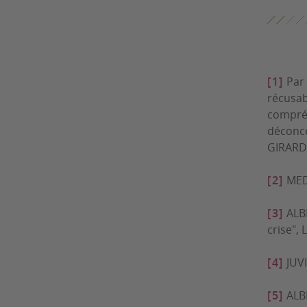
[1]
Par 
récusab
compréh
déconce
GIRARDE
[2]
MEDI
[3]
ALBE
crise",
L
[4]
JUVI
[5]
ALBE