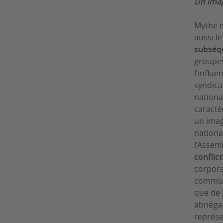
Un imag
Mythe m
aussi l
subséqu
groupes
l’influ
syndical
nationa
caractè
un imag
nationa
l’Assem
conflic
corpora
commun 
que de 
abnégat
représe