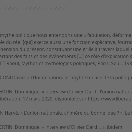
mythe politique nous entendons une « fabulation, déformat
le du réel [qui] exerce aussi une fonction explicative, four
ension du présent, constituant une grille à travers laquel
rtant des faits et des événements [...] ce rôle d’explication 
T Raoul, Mythes et mythologies politiques, Paris, Seuil, 198
ONI David, « l’Union nationale : mythe tenace de la politiqu
RTINI Dominique, « Interview d’olivier Dard : l’union nation
ibération
, 17 mars 2020, disponible sur https://www.liberati
N Hervé, « L’union nationale, chimère ou bonne idée ? »,
Le
RTINI Dominique, « Interview d’Olivier Dard… »,
ibidem