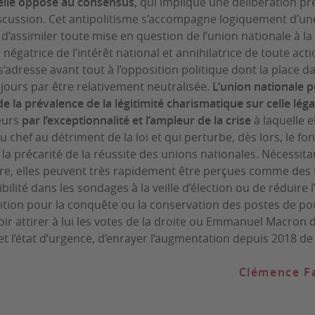
elle oppose au consensus
, qui implique une délibération pr
scussion. Cet antipolitisme s’accompagne logiquement d’une 
d’assimiler toute mise en question de l’union nationale à la
 négatrice de l’intérêt national et annihilatrice de toute ac
 s’adresse avant tout à l’opposition politique dont la place 
oujours par être relativement neutralisée.
L’union nationale p
de la prévalence de la légitimité charismatique sur celle léga
eurs
par l’exceptionnalité et l’ampleur de la crise
à laquelle e
du chef au détriment de la loi et qui perturbe, dès lors, le
r la précarité de la réussite des unions nationales. Nécessita
re, elles peuvent très rapidement être perçues comme des 
bilité dans les sondages à la veille d’élection ou de réduire
tion pour la conquête ou la conservation des postes de pouv
oir attirer à lui les votes de la droite ou Emmanuel Macron 
et l’état d’urgence, d’enrayer l’augmentation depuis 2018 de
Clémence F