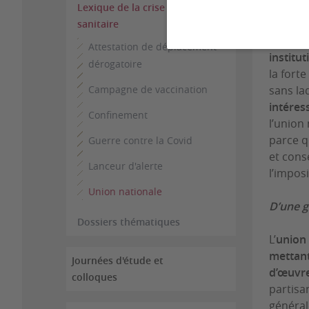
Véritab
Lexique de la crise
nationa
sanitaire
nationa
Attestation de déplacement
institu
dérogatoire
la fort
Campagne de vaccination
sans la
intéres
Confinement
l’union
parce q
Guerre contre la Covid
et cons
Lanceur d'alerte
l’impos
Union nationale
D’une g
Dossiers thématiques
L’
union 
mettant
Journées d'étude et
d’œuvr
colloques
partisan
général