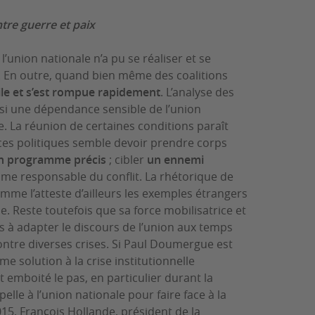
ntre guerre et paix
’union nationale n’a pu se réaliser et se
 En outre, quand bien même des coalitions
gile et s’est rompue rapidement
. L’analyse des
nsi une dépendance sensible de l’union
ie. La réunion de certaines conditions paraît
forces politiques semble devoir prendre corps
 programme précis
; cibler
un ennemi
me responsable du conflit. La rhétorique de
omme l’atteste d’ailleurs les exemples étrangers
 Reste toutefois que sa force mobilisatrice et
s à adapter le discours de l’union aux temps
contre diverses crises. Si Paul Doumergue est
me solution à la crise institutionnelle
t emboité le pas, en particulier durant la
lle à l’union nationale pour faire face à la
15, François Hollande, président de la