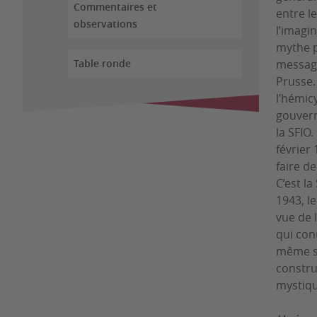
Commentaires et
entre l
observations
l’imagi
mythe p
Table ronde
message
Prusse.
l’hémicy
gouvern
la SFIO
février
faire d
C’est l
1943, l
vue de 
qui con
même so
constru
mystiqu