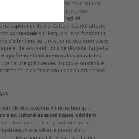
et un spectacle politique bien rôdé, l’union
la formation de « gouvernement d’union
ise démontrent, de plus, la
fragilité
urte espérance de vie
. Cette précarité atteste
ments
contextuels
sur lesquels ils se fondent et
ons d’intention
, au pire comme des
promesses
ique et de ses conditions de réussite, l’appel à
ipes qui fondent nos démocraties pluralistes
:
t de nature politicienne, il oppose unanimité
nalisée de la confrontation des points de vue,
tique
nsemble des citoyens d’une nation qui,
ciales, culturelles et politiques, décident
ale a lieu lorsque la majorité des forces
 impérieux. Cette alliance prend alors
equel les responsabilités sont partagées