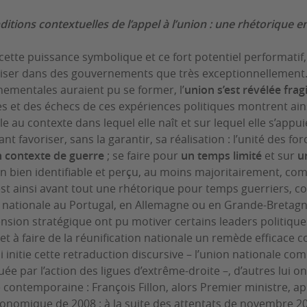
ditions contextuelles de l’appel à l’union : une rhétorique e
cette puissance symbolique et ce fort potentiel performatif, l
iser dans des gouvernements que très exceptionnellement.
ementales auraient pu se former, l’
union s’est révélée fra
es et des échecs de ces expériences politiques montrent ai
le au contexte dans lequel elle naît et sur lequel elle s’appu
nt favoriser, sans la garantir, sa réalisation : l’unité des 
 contexte de guerre
; se faire pour
un temps limité
et sur
un
bien identifiable et perçu, au moins majoritairement, com
 est ainsi avant tout une rhétorique pour temps guerriers, c
 nationale au Portugal, en Allemagne ou en Grande-Bretagne.
nsion stratégique ont pu motiver certains leaders politique
 et à faire de la réunification nationale un remède efficace 
i initie cette retraduction discursive – l’union nationale com
ée par l’action des ligues d’extrême-droite –, d’autres lui on
 contemporaine : François Fillon, alors Premier ministre, appe
conomique de 2008 ; à la suite des attentats de novembre 20