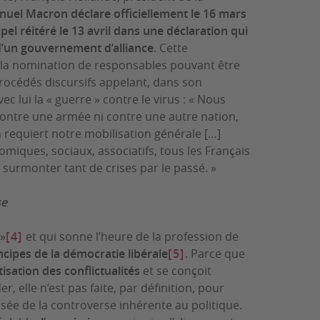
el Macron déclare officiellement le 16 mars
ppel réitéré le 13 avril dans une déclaration qui
 d’un gouvernement d’alliance
. Cette
 la nomination de responsables pouvant être
cédés discursifs appelant, dans son
c lui la « guerre » contre le virus : « Nous
contre une armée ni contre une autre nation,
ela requiert notre mobilisation générale […]
miques, sociaux, associatifs, tous les Français
 surmonter tant de crises par le passé. »
se
 »
[4]
et qui sonne l’heure de la profession de
ncipes de la démocratie libérale
[5]
. Parce que
isation des conflictualités
et se conçoit
r, elle n’est pas faite, par définition, pour
isée de la controverse inhérente au politique.