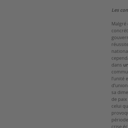
Les con
Malgré 
concrét
gouvern
réussit
nationa
cependa
dans
un
commun 
l’unité
d’union
sa dime
de paix
celui qu
provoqu
période
crise é