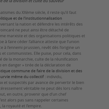
 de la division et culte du sauveur
ismes du XXème siècle, il reste qu’il faut
tique et de l’institutionnalisation
aversant la nation et défendre les intérêts des
Poincaré ne peut ainsi être détaché de
igme marxiste et des organisations politiques et
e à faire céder l’alliance atteste que l’union
ce à l’ennemi prussien, revêt dès l’origine un
es et communistes. Elle puise, pour cela, dans
é de la monarchie, culte de la réunification
e en danger » tirée de la déclaration de
stique commune de faire de la division et des
 survie même du collectif
: individu,
x et suspectés par avance de pervertir le bien
téressement véritable ne peut dès lors naître
peut, en outre, provenir que d’un chef
’est alors pas sans rappeler certaines
 la royauté et l’empire.