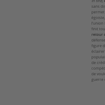
In fine
,
sans di
permet 
égoïste,
l’union
finit t
retour 
défens
figure 
éclaire
populai
de crédi
compéti
de voul
guerre 