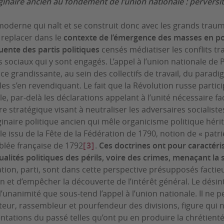
inaire ancien au fondement de l’union nationale : perversité
oderne qui naît et se construit donc avec les grands traumat
e replacer dans le
contexte de l’émergence des masses en poli
ente des partis politiques
censés médiatiser les conflits tr
 sociaux qui y sont engagés. L’appel à l’union nationale de 
ence grandissante, au sein des collectifs de travail, du parad
es s’en revendiquant. Le fait que la Révolution russe particip
le, par-delà les déclarations appelant à l’unité nécessaire fa
re stratégique visant à neutraliser les adversaires socialist
inaire politique ancien qui mêle organicisme politique hérit
le issu de la Fête de la Fédération de 1790, notion de « patri
blée française de 1792
[3]
.
Ces doctrines ont pour caractéri
tualités politiques des périls, voire des crimes, menaçant la
tion, parti, sont dans cette perspective présupposés factieu
et d’empêcher la découverte de l’intérêt général. Le désin
l’unanimité que sous-tend l’appel à l’union nationale. Il ne 
eur, rassembleur et pourfendeur des divisions, figure qui n
ntations du passé telles qu’ont pu en produire la chrétienté,