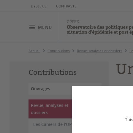
DYSLEXIE
CONTRASTE
MENU
Accueil
Contributions
Revue, analyses et dossiers
Le
Un
Contributions
Ouvrages
Revue, analyses et
S
dossiers
This
Les Cahiers de l'OPPEE
Les
app