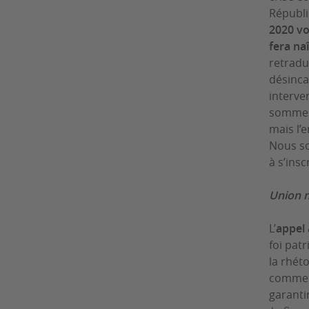
Républi
2020 vou
fera na
retradu
désinca
interve
sommes 
mais l’e
Nous so
à s’ins
Union n
L’
appel 
foi patr
la rhét
comme un
garanti