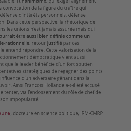
éalable,
l’unanimisme
, qui exige l’alignement
convocation de la figure du traître qui
 défense d’intérêts personnels, défense
tion. Dans cette perspective, la rhétorique de
dans les unions n’est jamais assurée mais qui
ourrait être aussi bien définie comme un
le-rationnelle
, retour
justifié
par ces
lle entend répondre. Cette valorisation de la
 fonctionnement démocratique vient aussi
nt que le leader bénéficie d’un fort soutien
tentatives stratégiques de regagner des points
 l’influence d’un adversaire gênant dans la
oir. Ainsi François Hollande a-t-il été accusé
de tenter, via l’endossement du rôle de chef de
 son impopularité.
aure
, docteure en science politique, IRM-CMRP