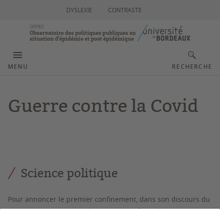
DYSLEXIE
CONTRASTE
MENU
RECHERCHE
Guerre contre la Covid
Science politique
Pour annoncer le premier confinement, dans son discours du
16 mars 2020, Emmanuel Macron avait frappé les esprits en