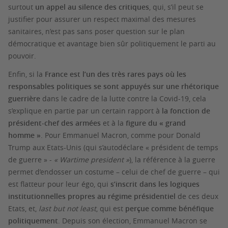
surtout
un appel au silence des critiques
, qui, s’il peut se
justifier pour assurer un respect maximal des mesures
sanitaires, n’est pas sans poser question sur le plan
démocratique et avantage bien sûr politiquement le parti au
pouvoir.
Enfin, si la
France est l’un des très rares pays où les
responsables politiques se sont appuyés sur une rhétorique
guerrière
dans le cadre de la lutte contre la Covid-19, cela
s’explique en partie par un certain rapport à
la fonction de
président-chef des armées
et à la
figure du « grand
homme »
. Pour Emmanuel Macron, comme pour Donald
Trump aux Etats-Unis (qui s’autodéclare « président de temps
de guerre » -
« Wartime president »
), la référence à la guerre
permet d’endosser un costume – celui de chef de guerre – qui
est flatteur pour leur égo, qui
s’inscrit dans les logiques
institutionnelles propres au régime présidentiel
de ces deux
Etats, et,
last but not least
, qui est
perçue comme bénéfique
politiquement
. Depuis son élection, Emmanuel Macron se