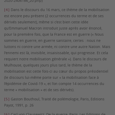
2020-2406186_20.php)
[4]
Dans le discours du 16 mars, ce thème de la mobilisation
est encore peu présent (2 occurrences du terme et de ses
dérivés seulement), même si c’est bien cette idée
qu’Emmanuel Macron introduit juste après avoir énoncé,
pour la première fois, que la France est en guerre (« Nous
sommes en guerre, en guerre sanitaire, certes : nous ne
luttons ni contre une armée, ni contre une autre Nation. Mais
l'ennemi est là, invisible, insaisissable, qui progresse. Et cela
requiert notre mobilisation générale »). Dans le discours de
Mulhouse, quelques jours plus tard, le thème de la
mobilisation est cette fois-ci au cœur du propos présidentiel
(le discours lui-même porte sur « la mobilisation face à
l’épidémie de Covid-19 », et l’on compte 14 occurrences du
terme « mobilisation » et de ses dérivés).
[5]
Gaston Bouthoul,
Traité de polémologie
, Paris, Editions
Payot, 1991, p. 26
[6]
Carl von Clausewitz,
De la guerre
, Paris, Les Editions de