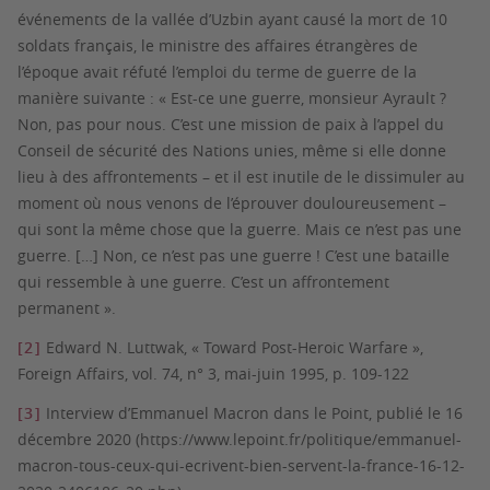
événements de la vallée d’Uzbin ayant causé la mort de 10
soldats français, le ministre des affaires étrangères de
l’époque avait réfuté l’emploi du terme de guerre de la
manière suivante : « Est-ce une guerre, monsieur Ayrault ?
Non, pas pour nous. C’est une mission de paix à l’appel du
Conseil de sécurité des Nations unies, même si elle donne
lieu à des affrontements – et il est inutile de le dissimuler au
moment où nous venons de l’éprouver douloureusement –
qui sont la même chose que la guerre. Mais ce n’est pas une
guerre. […] Non, ce n’est pas une guerre ! C’est une bataille
qui ressemble à une guerre. C’est un affrontement
permanent ».
[2]
Edward N. Luttwak, « Toward Post-Heroic Warfare »,
Foreign Affairs
, vol. 74, n° 3, mai-juin 1995, p. 109-122
[3]
Interview d’Emmanuel Macron dans le Point, publié le 16
décembre 2020 (https://www.lepoint.fr/politique/emmanuel-
macron-tous-ceux-qui-ecrivent-bien-servent-la-france-16-12-