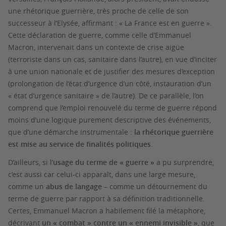
une rhétorique guerrière, très proche de celle de son
successeur à l’Elysée, affirmant : « La France est en guerre ».
Cette déclaration de guerre, comme celle d’Emmanuel
Macron, intervenait dans un contexte de crise aigüe
(terroriste dans un cas, sanitaire dans l’autre), en vue d’inciter
à une union nationale et de justifier des mesures d’exception
(prolongation de l’état d’urgence d’un côté, instauration d’un
« état d’urgence sanitaire » de l’autre). De ce parallèle, l’on
comprend que l’emploi renouvelé du terme de guerre répond
moins d’une logique purement descriptive des événements,
que d’une démarche instrumentale :
la rhétorique guerrière
est mise au service de finalités politiques
.
D’ailleurs, si l’
usage du terme de « guerre »
a pu surprendre,
c’est aussi car celui-ci apparaît, dans une large mesure,
comme un
abus de langage
– comme un détournement du
terme de guerre par rapport à sa définition traditionnelle.
Certes, Emmanuel Macron a habilement filé la métaphore,
décrivant
un « combat » contre un « ennemi invisible »
, que