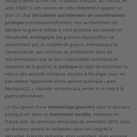
compris après la mort de 10 soldats français, au combat, en
août 2008
[1]
. Les raisons de cette
réticence
à appeler un
chat un chat
découlaient partiellement de considérations
juridique
(constitutionnellement, c’est au Parlement de
déclarer la guerre, même si cette pratique est tombée en
désuétude),
stratégique
(les guerres d’aujourd’hui ne
ressemblent pas au modèle de guerre, interétatique et
conventionnel, qui continue de prédominer dans les
représentations que se font responsables politiques et
militaires de la guerre), et
politique
(il s’agit de minimiser la
nature des activités militaires menées à l’étranger pour ne
pas s’attirer l’opposition d’une opinion publique « post-
héroïque
[2]
», réputée réticente aux pertes si ce n’est à la
guerre elle-même).
La résurgence d’une
terminologie guerrière
dans le discours
politique est donc un
événement notable
, intervenu en
France avec les attentats terroristes de novembre 2015. Dans
un discours devant le Parlement réuni en Congrès à
Versailles, François Hollande, alors président, avait endossé