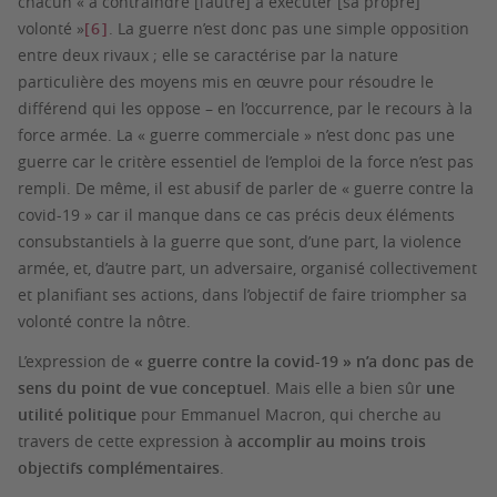
chacun « à contraindre [l’autre] à exécuter [sa propre]
volonté »
[6]
. La guerre n’est donc pas une simple opposition
entre deux rivaux ; elle se caractérise par la nature
particulière des moyens mis en œuvre pour résoudre le
différend qui les oppose – en l’occurrence, par le recours à la
force armée. La « guerre commerciale » n’est donc pas une
guerre car le critère essentiel de l’emploi de la force n’est pas
rempli. De même, il est abusif de parler de « guerre contre la
covid-19 » car il manque dans ce cas précis deux éléments
consubstantiels à la guerre que sont, d’une part, la violence
armée, et, d’autre part, un adversaire, organisé collectivement
et planifiant ses actions, dans l’objectif de faire triompher sa
volonté contre la nôtre.
L’expression de
« guerre contre la covid-19 » n’a donc pas de
sens du point de vue conceptuel
. Mais elle a bien sûr
une
utilité politique
pour Emmanuel Macron, qui cherche au
travers de cette expression à
accomplir au moins trois
objectifs complémentaires
.